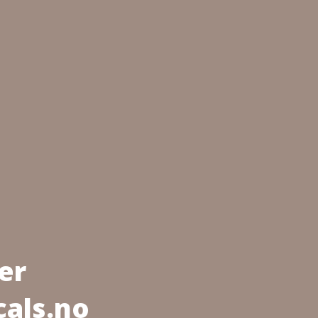
er
cals.no