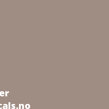
er
cals.no